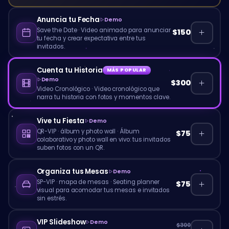
Anuncia tu Fecha
Demo
Save the Date
·
Video animado para anunciar
$150
tu fecha y crear expectativa entre tus
invitados.
Cuenta tu Historia
MÁS POPULAR
Demo
$300
Video Cronológico
·
Video cronológico que
narra tu historia con fotos y momentos clave.
Vive tu Fiesta
Demo
QR-VIP · álbum y photo wall
·
Álbum
$75
colaborativo y photo wall en vivo: tus invitados
suben fotos con un QR.
Organiza tus Mesas
Demo
SP-VIP · mapa de mesas
·
Seating planner
$75
visual para acomodar tus mesas e invitados
sin estrés.
VIP Slideshow
Demo
$300