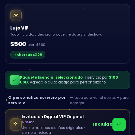
Lujo VIP
Todo incluido: video crono, save the date y slideshow.
$500
$800
USD
Ahorras
$300
Paquete
Esencial
seleccionado
·
1
servicio
por
$100
USD
. Agrega o quita abajo para personalizarlo.
O personaliza servicio por
— toca para ver el demo, + para
servicio
agregar
Invitación Digital VIP Original
Demo
Incluido
Uno de nuestros diseños originales
·
siempre incluida