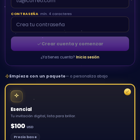
CONTRASEÑA
· mín. 4 caracteres
Crear cuenta y comenzar
¿Ya tienes cuenta?
Inicia sesión
Empieza con un paquete
— o personaliza abajo
Esencial
Tu invitación digital, lista para brillar.
$100
USD
Precio base