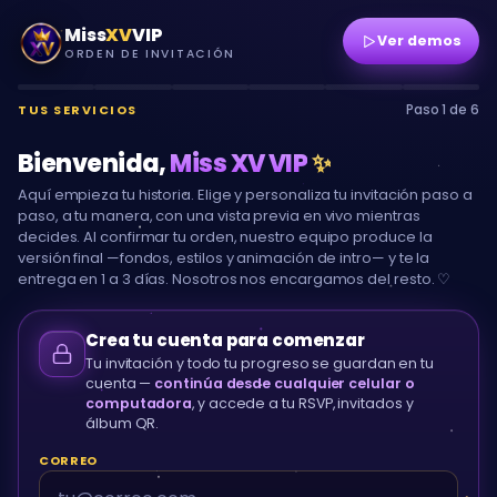
Miss
XV
VIP
Ver demos
ORDEN DE INVITACIÓN
TUS SERVICIOS
Paso 1 de 6
Bienvenida,
Miss XV VIP
✨
Aquí empieza tu historia. Elige y personaliza tu invitación paso a
paso, a tu manera, con una vista previa en vivo mientras
decides. Al confirmar tu orden, nuestro equipo produce la
versión final —fondos, estilos y animación de intro— y te la
entrega en 1 a 3 días. Nosotros nos encargamos del resto. ♡
Crea tu cuenta para comenzar
Tu invitación y todo tu progreso se guardan en tu
cuenta —
continúa desde cualquier celular o
computadora
, y accede a tu RSVP, invitados y
álbum QR.
CORREO